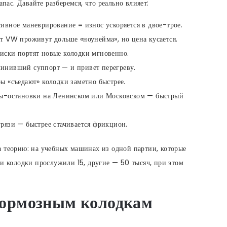
апас. Давайте разберемся, что реально влияет:
ссивное маневрирование = износ ускоряется в двое-трое.
от VW проживут дольше «ноунейма», но цена кусается.
иски портят новые колодки мгновенно.
линивший суппорт — и привет перегреву.
ы «съедают» колодки заметно быстрее.
рты-остановки на Ленинском или Московском — быстрый
грязи — быстрее стачивается фрикцион.
а теорию: на учебных машинах из одной партии, которые
ни колодки прослужили 15, другие — 50 тысяч, при этом
 тормозным колодкам