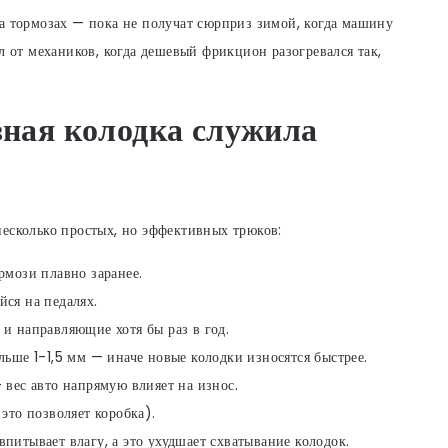
а тормозах — пока не получат сюрприз зимой, когда машину
л от механиков, когда дешевый фрикцион разогревался так,
зная колодка служила
несколько простых, но эффективных трюков:
рмози плавно заранее.
ся на педалях.
и направляющие хотя бы раз в год.
ьше 1-1,5 мм — иначе новые колодки износятся быстрее.
 вес авто напрямую влияет на износ.
это позволяет коробка).
питывает влагу, а это ухудшает схватывание колодок.