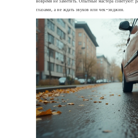
вовремя не заметить. Опытные мастера советуют: р
глазами, а не ждать звуков или чек-энджин.