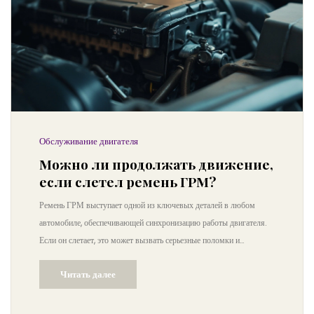
Обслуживание двигателя
Можно ли продолжать движение,
если слетел ремень ГРМ?
Ремень ГРМ выступает одной из ключевых деталей в любом
автомобиле, обеспечивающей синхронизацию работы двигателя.
Если он слетает, это может вызвать серьезные поломки и
необходимость дорогостоящего ремонта. В статье
Читать далее
рассматриваются возможные последствия, если ремень ГРМ
сломался, а также даются рекомендации по дальнейшим
действиям. Узнайте, что делать, чтобы избежать неприятностей на