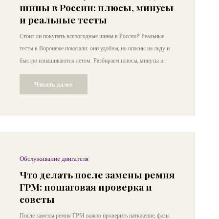
шины в России: плюсы, минусы
и реальные тесты
Стоит ли покупать всепогодные шины в России? Реальные
тесты в Воронеже показали: они удобны, но опасны на льду и
быстро изнашиваются летом. Разбираем плюсы, минусы и
когда они действительно оправданы.
Читать далее
Обслуживание двигателя
Что делать после замены ремня
ГРМ: пошаговая проверка и
советы
После замены ремня ГРМ важно проверить натяжение, фазы