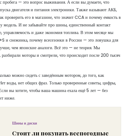
ос пробега — это вопрос выживания.
А если вы думаете, что
апуска двигателя и питания электроники
. Также называют
АКБ
,
ак проверить его в магазине, что значит CCA и почему емкость в
у модель.
И не забывайте про
шины
,
единственный контакт
е, управляемость и даже экономия топлива
. В этом месяце мы
+S и снежинка, почему всесезонки в России — это ловушка для
лучше, чем японские аналоги.
Всё это — не теория. Мы
м, разбирали моторы и смотрели, что происходит после 200 тысяч
сколько можно сидеть с заведённым мотором, до того, как
Нет воды, нет общих фраз. Только проверенные советы, цифры,
 Если вы хотите, чтобы ваша машина ехала ещё 5 лет — без
ит ниже.
Шины и диски
Стоит ли покупать всепогодные