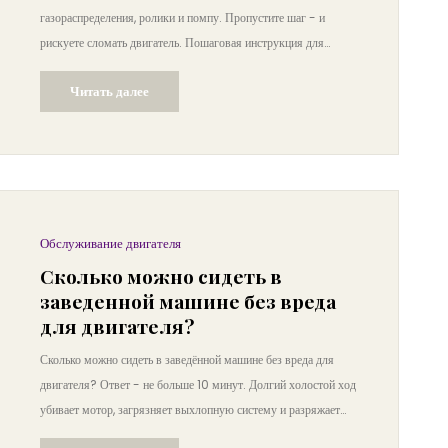
газораспределения, ролики и помпу. Пропустите шаг - и
рискуете сломать двигатель. Пошаговая инструкция для
безопасной эксплуатации после ремонта.
Читать далее
Обслуживание двигателя
Сколько можно сидеть в
заведенной машине без вреда
для двигателя?
Сколько можно сидеть в заведённой машине без вреда для
двигателя? Ответ - не больше 10 минут. Долгий холостой ход
убивает мотор, загрязняет выхлопную систему и разряжает
аккумулятор. Узнайте, как правильно прогревать машину