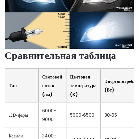
Сравнительная таблица
Световой
Цветовая
Энергопотребле
Тип
поток
температура
(Вт)
(лм)
(K)
6000-
LED‑фары
5600‑6500
30‑55
9000
Ксенон
3400-