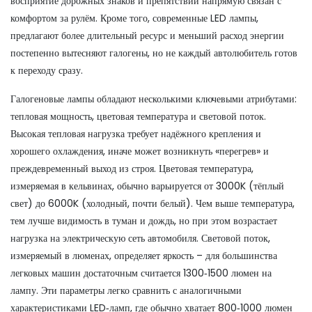
восприятие дорожных знаков и препятствий
напрямую связан с
комфортом за рулём. Кроме того, современные
LED лампы
,
предлагают более длительный ресурс и меньший расход энергии
постепенно вытесняют галогены, но не каждый автолюбитель готов
к переходу сразу.
Галогеновые лампы обладают несколькими ключевыми атрибутами:
тепловая мощность, цветовая температура и световой поток.
Высокая тепловая нагрузка требует надёжного крепления и
хорошего охлаждения, иначе может возникнуть «перегрев» и
преждевременный выход из строя. Цветовая температура,
измеряемая в кельвинах, обычно варьируется от 3000K (тёплый
свет) до 6000K (холодный, почти белый). Чем выше температура,
тем лучше видимость в туман и дождь, но при этом возрастает
нагрузка на электрическую сеть автомобиля. Световой поток,
измеряемый в люменах, определяет яркость – для большинства
легковых машин достаточным считается 1300‑1500 люмен на
лампу. Эти параметры легко сравнить с аналогичными
характеристиками LED‑ламп, где обычно хватает 800‑1000 люмен