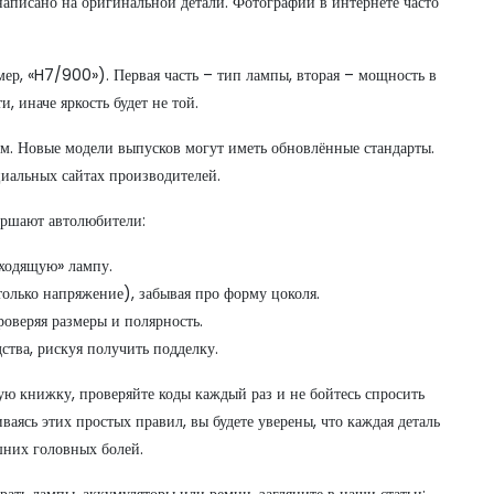
 написано на оригинальной детали. Фотографии в интернете часто
ер, «H7/900»). Первая часть – тип лампы, вторая – мощность в
, иначе яркость будет не той.
ем. Новые модели выпусков могут иметь обновлённые стандарты.
иальных сайтах производителей.
ершают автолюбители:
ходящую» лампу.
олько напряжение), забывая про форму цоколя.
роверяя размеры и полярность.
ства, рискуя получить подделку.
ую книжку, проверяйте коды каждый раз и не бойтесь спросить
ясь этих простых правил, вы будете уверены, что каждая деталь
шних головных болей.