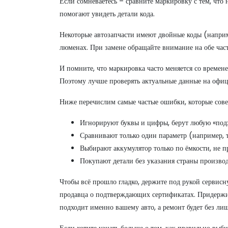
Если сомневаетесь – сравните маркировку с тем, что
помогают увидеть детали кода.
Некоторые автозапчасти имеют двойные коды (наприм
люменах. При замене обращайте внимание на обе части
И помните, что маркировка часто меняется со времен
Поэтому лучше проверять актуальные данные на офиц
Ниже перечислим самые частые ошибки, которые сов
Игнорируют буквы и цифры, берут любую «под
Сравнивают только один параметр (например, т
Выбирают аккумулятор только по ёмкости, не п
Покупают детали без указания страны производ
Чтобы всё прошло гладко, держите под рукой сервисн
продавца о подтверждающих сертификатах. Придержива
подходит именно вашему авто, а ремонт будет без ли