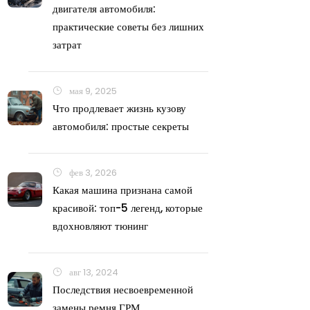
двигателя автомобиля:
практические советы без лишних
затрат
мая 9, 2025
Что продлевает жизнь кузову
автомобиля: простые секреты
фев 3, 2026
Какая машина признана самой
красивой: топ-5 легенд, которые
вдохновляют тюнинг
авг 13, 2024
Последствия несвоевременной
замены ремня ГРМ