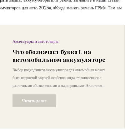
рать лампы, аккумуляторы или ремни, загляните в наши статьи:
муляторов для авто 2025», «Когда менять ремень ГРМ». Там вы
Аксессуары и автотовары
Что обозначает буква L на
автомобильном аккумуляторе
Выбор подходящего аккумулятора для автомобиля может
быть непростой задачей, особенно когда сталкиваешься с
различными обозначениями и маркировками. Это статья
детально объясняет значение буквы "L" на аккумуляторах.
Читать далее
Узнайте, как эта маркировка может повлиять на выбор и
эксплуатацию вашего автомобильного аккумулятора.
Рассмотрены также советы по улучшению работы
аккумулятора и уходу за ним.