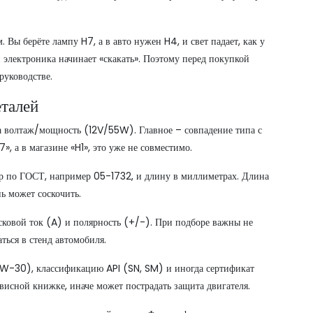
Вы берёте лампу H7, а в авто нужен H4, и свет падает, как у
электроника начинает «скакать». Поэтому перед покупкой
 руководстве.
еталей
да волтаж/мощность (12V/55W). Главное – совпадение типа с
7», а в магазине «H1», это уже не совместимо.
р по ГОСТ, например 05-1732, и длину в миллиметрах. Длина
ь может соскочить.
ковой ток (A) и полярность (+/-). При подборе важны не
ться в стенд автомобиля.
5W-30), классификацию API (SN, SM) и иногда сертификат
висной книжке, иначе может пострадать защита двигателя.