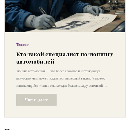
Тюнинг
Кто такой специалист по тюнингу
автомобилей
Тюнинг автомобиля — это более сложное и интригующее
искусство, чем может показаться на первый взгляд. Человек,
занимающийся тюнингом, находит баланс между эстетикой и
функциональностью, улучшая внешний вид и характеристики
Читать далее
машины. Большое значение имеет не только знание технических
деталей, но и творческий подход. В статье обсуждаются основные
аспекты тюнинга, от подбора запчастей до внесения
инновационных изменений в дизайн автомобиля.