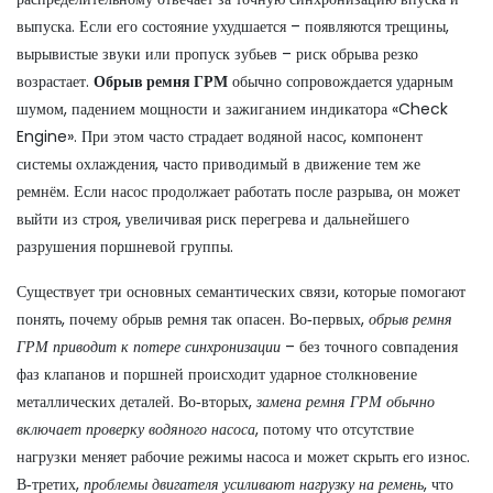
выпуска. Если его состояние ухудшается – появляются трещины,
вырывистые звуки или пропуск зубьев – риск обрыва резко
возрастает.
Обрыв ремня ГРМ
обычно сопровождается ударным
шумом, падением мощности и зажиганием индикатора «Check
Engine». При этом часто страдает
водяной насос
,
компонент
системы охлаждения, часто приводимый в движение тем же
ремнём
. Если насос продолжает работать после разрыва, он может
выйти из строя, увеличивая риск перегрева и дальнейшего
разрушения поршневой группы.
Существует три основных семантических связи, которые помогают
понять, почему обрыв ремня так опасен. Во‑первых,
обрыв ремня
ГРМ приводит к потере синхронизации
– без точного совпадения
фаз клапанов и поршней происходит ударное столкновение
металлических деталей. Во‑вторых,
замена ремня ГРМ обычно
включает проверку водяного насоса
, потому что отсутствие
нагрузки меняет рабочие режимы насоса и может скрыть его износ.
В‑третих,
проблемы двигателя усиливают нагрузку на ремень
, что