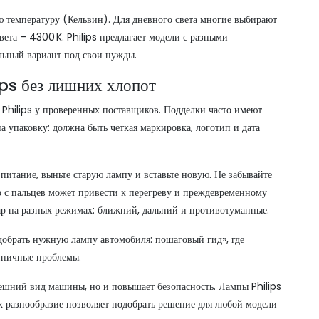
 температуру (Кельвин). Для дневного света многие выбирают
вета – 4300 K. Philips предлагает модели с разными
альный вариант под свои нужды.
ips без лишних хлопот
 Philips у проверенных поставщиков. Подделки часто имеют
а упаковку: должна быть четкая маркировка, логотип и дата
питание, выньте старую лампу и вставьте новую. Не забывайте
р с пальцев может привести к перегреву и преждевременному
фар на разных режимах: ближний, дальний и противотуманные.
одобрать нужную лампу автомобиля: пошаговый гид», где
ипичные проблемы.
нешний вид машины, но и повышает безопасность. Лампы Philips
их разнообразие позволяет подобрать решение для любой модели