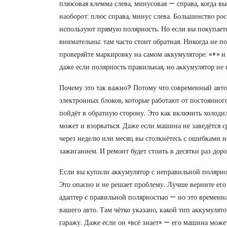
плюсовая клемма слева, минусовая — справа, когда вы
наоборот: плюс справа, минус слева. Большинство р
используют прямую полярность. Но если вы покупаете
внимательны: там часто стоит обратная. Никогда не п
проверяйте маркировку на самом аккумуляторе: «+» и
даже если полярность правильная, но аккумулятор не 
Почему это так важно? Потому что современный автом
электронных блоков, которые работают от постоянног
пойдёт в обратную сторону. Это как включить холодил
может и взорваться. Даже если машина не заведётся 
через неделю или месяц вы столкнётесь с ошибками 
зажиганием. И ремонт будет стоить в десятки раз дор
Если вы купили аккумулятор с неправильной полярно
Это опасно и не решает проблему. Лучше верните его
адаптер с правильной полярностью — но это временна
вашего авто. Там чётко указано, какой тип аккумулято
гаражу. Даже если он «всё знает» — его машина може