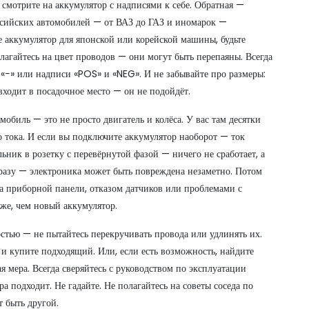
 смотрите на аккумулятор с надписями к себе. Обратная —
оссийских автомобилей — от ВАЗ до ГАЗ и иномарок —
 аккумулятор для японской или корейской машины, будьте
олагайтесь на цвет проводов — они могут быть перепаяны. Всегда
 «−» или надписи «POS» и «NEG». И не забывайте про размеры:
входит в посадочное место — он не подойдёт.
обиль — это не просто двигатель и колёса. У вас там десятки
о тока. И если вы подключите аккумулятор наоборот — ток
ьник в розетку с перевёрнутой фазой — ничего не сработает, а
сразу — электроника может быть повреждена незаметно. Потом
на приборной панели, отказом датчиков или проблемами с
оже, чем новый аккумулятор.
стью — не пытайтесь перекручивать провода или удлинять их.
 и купите подходящий. Или, если есть возможность, найдите
я мера. Всегда сверяйтесь с руководством по эксплуатации
ра подходит. Не гадайте. Не полагайтесь на советы соседа по
т быть другой.