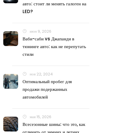
авто: стоит ли менять галоген на
LED?
июн 9, 2026
Ваби-саби vs Джапанди в
тюнинге авто: как не перепутать
стили
ноя 22, 2024
Оптимальный пробег для
продажи подержанных
автомобилей
мая 15, 2026
Всесезонные шины: что это, как
отличить от зимних и летних,