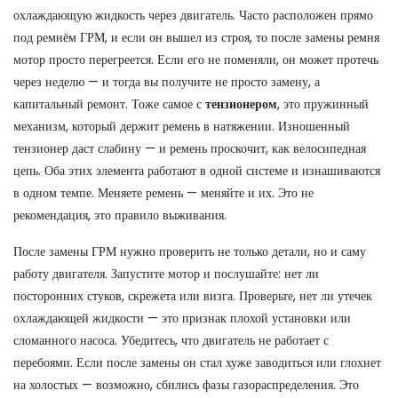
охлаждающую жидкость через двигатель
. Часто расположен прямо
под ремнём ГРМ, и если он вышел из строя, то после замены ремня
мотор просто перегреется
. Если его не поменяли, он может протечь
через неделю — и тогда вы получите не просто замену, а
капитальный ремонт. Тоже самое с
тензионером
,
это пружинный
механизм, который держит ремень в натяжении
. Изношенный
тензионер даст слабину — и ремень проскочит, как велосипедная
цепь
. Оба этих элемента работают в одной системе и изнашиваются
в одном темпе. Меняете ремень — меняйте и их. Это не
рекомендация, это правило выживания.
После замены ГРМ нужно проверить не только детали, но и саму
работу двигателя. Запустите мотор и послушайте: нет ли
посторонних стуков, скрежета или визга. Проверьте, нет ли утечек
охлаждающей жидкости — это признак плохой установки или
сломанного насоса. Убедитесь, что двигатель не работает с
перебоями. Если после замены он стал хуже заводиться или глохнет
на холостых — возможно, сбились фазы газораспределения. Это