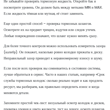
Не забывайте проверять тормозную жидкость. Откройте бак и
посмотрите уровень. Он должен быть между метками MIN и MAX.
Если жидкость тёмная или мутная, её стоит заменить.
Еще один простой способ – проверка тормозных шлангов.
Осмотрите их на предмет трещин, вздутия или следов утечек.
Любые повреждения означают, что шланг нужно менять сразу.
Для более точного контроля можно использовать измеритель зазора
(калибр). Он покажет, насколько ровно колодки прижаты к диску.
Неправильный зазор приводит к неравномерному износу и шуму.
Если после всех проверок вы сомневаетесь в состоянии системы,
лучше обратиться в сервис. Часто в наших статьях, например «Срок
службы тормозных колодок: сколько реально ходят и как продлить
ресурс», мы разбираем, как правильно определить износ и когда
меняются детали.
Запомните простой чек‑лист: визуальный осмотр колодок и дисков,
проверка уровня и цвета жидкости, тест на дороге, осмотр шлангов.