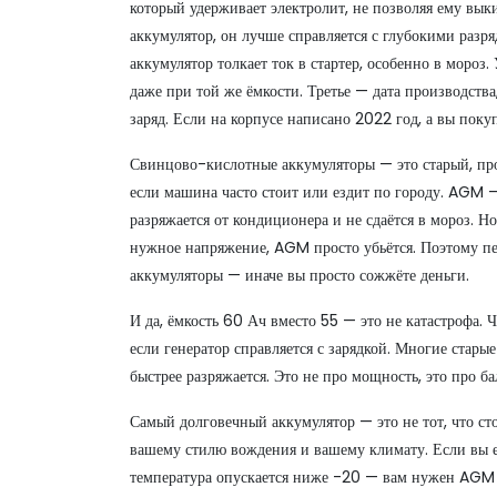
который удерживает электролит, не позволяя ему вык
аккумулятор
, он лучше справляется с глубокими разр
аккумулятор толкает ток в стартер, особенно в мороз
.
даже при той же ёмкости
. Третье —
дата производства
заряд
. Если на корпусе написано 2022 год, а вы поку
Свинцово-кислотные аккумуляторы — это старый, про
если машина часто стоит или ездит по городу. AGM —
разряжается от кондиционера и не сдаётся в мороз. Но
нужное напряжение, AGM просто убьётся. Поэтому п
аккумуляторы — иначе вы просто сожжёте деньги.
И да, ёмкость 60 Ач вместо 55 — это не катастрофа. Ч
если генератор справляется с зарядкой. Многие стар
быстрее разряжается. Это не про мощность, это про ба
Самый долговечный аккумулятор — это не тот, что ст
вашему стилю вождения и вашему климату. Если вы ез
температура опускается ниже -20 — вам нужен AGM 