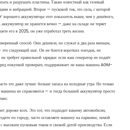
ипать и разрушать пластины
. Также известный как
гелевый
ядами и вибрацией
. Второе —
пусковой ток
,
это сила, с которой
 У хорошего аккумулятора этот показатель выше, чем у дешёвого,
,
аккумулятор не хранится вечно — даже на складе он теряет
паете его в 2025, он уже отработал треть жизни
.
веренный способ. Они дешевле, но служат в два раза меньше,
 это следующий шаг. Он не боится коротких поездок, не
 он требует правильной зарядки: если ваш генератор не подаёт
еред покупкой проверьте, поддерживает ли ваша машина AGM-
асто это даже лучше: больше запаса на холодные утра. Но только
ые машины не справляются — и тогда больший аккумулятор просто
ланс.
оит дороже всех. Это тот, что подходит вашему автомобилю,
дите по городу, часто оставляете машину на парковке, зимой
с высоким пусковым током и свежей датой производства. Если