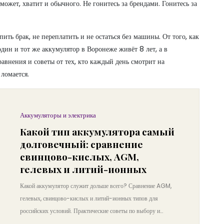
ожет, хватит и обычного. Не гонитесь за брендами. Гонитесь за
ить брак, не переплатить и не остаться без машины. От того, как
один и тот же аккумулятор в Воронеже живёт 8 лет, а в
равнения и советы от тех, кто каждый день смотрит на
 ломается.
Аккумуляторы и электрика
Какой тип аккумулятора самый
долговечный: сравнение
свинцово-кислых, AGM,
гелевых и литий-ионных
Какой аккумулятор служит дольше всего? Сравнение AGM,
гелевых, свинцово-кислых и литий-ионных типов для
российских условий. Практические советы по выбору и
продлению срока службы.