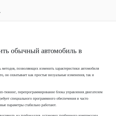
ить обычный автомобиль в
ь методов, позволяющих изменить характеристики автомобиля
то
, он охватывает как простые визуальные изменения, так и
ип‑тюнинг
,
перепрограммирование блока управления двигателем
требует специального программного обеспечения и часто
овые параметры стабильно работают.
 взглянуть на
турбонаддув
,
установку турбинного компрессора,