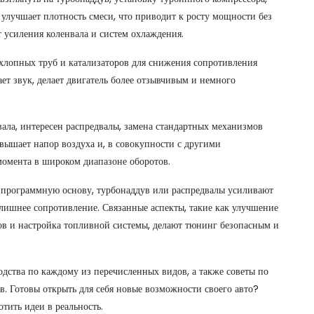
 улучшает плотность смеси, что приводит к росту мощности без
т усиления коленвала и систем охлаждения.
хлопных труб и катализаторов для снижения сопротивления
т звук, делает двигатель более отзывчивым и немного
вала, интересен
распредвалы
,
замена стандартных механизмов
овышает напор воздуха и, в совокупности с другими
омента в широком диапазоне оборотов.
 программную основу, турбонаддув или распредвалы усиливают
лишнее сопротивление. Связанные аспекты, такие как улучшение
в и настройка топливной системы, делают тюнинг безопасным и
дства по каждому из перечисленных видов, а также советы по
. Готовы открыть для себя новые возможности своего авто?
тить идеи в реальность.