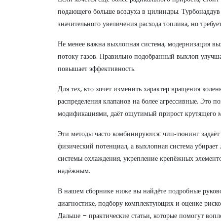
подающего больше воздуха в цилиндры
. Турбонаддув
значительного увеличения расхода топлива, но требуе
Не менее важна
выхлопная система
,
модернизация вы
потоку газов
. Правильно подобранный выхлоп улучшае
повышает эффективность.
Для тех, кто хочет изменить характер вращения колен
распределения клапанов на более агрессивные
. Это п
модификациями, даёт ощутимый прирост крутящего м
Эти методы часто комбинируются: чип‑тюнинг задаёт
физический потенциал, а выхлопная система убирает 
системы охлаждения, укрепление крепёжных элементо
надёжным.
В нашем сборнике ниже вы найдёте подробные руково
диагностике, подбору комплектующих и оценке рисков
Дальше – практические статьи, которые помогут вопло