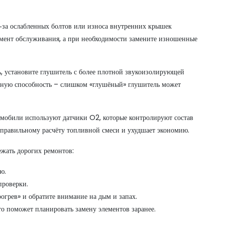
з‑за ослабленных болтов или износа внутренних крышек
момент обслуживания, а при необходимости замените изношенные
ь, установите глушитель с более плотной звукоизолирующей
скную способность – слишком «глушёный» глушитель может
мобили используют датчики O2, которые контролируют состав
правильному расчёту топливной смеси и ухудшает экономию.
ежать дорогих ремонтов:
ю.
проверки.
рогрев» и обратите внимание на дым и запах.
о поможет планировать замену элементов заранее.