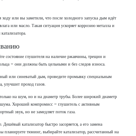
м ходу или вы заметили, что после холодного запуска дым идёт
 влага или масло. Такая ситуация ускоряет коррозию металла и
катализатора.
иванию
те состояние глушителя на наличие ржавчины, трещин и
ольца – они должны быть цельными и без следов износа.
рный или синеватый дым, проведите промывку специальным
а, улучшит проход газов.
только на шум, но и на диаметр трубы. Более широкий диаметр
ь шума. Хороший компромисс – глушитель с активным
ртный звук, но не замедляет поток газа.
. Дешёвый катализатор быстро засоряется, а его замена
вы планируете тюнинг, выбирайте катализатор, рассчитанный на