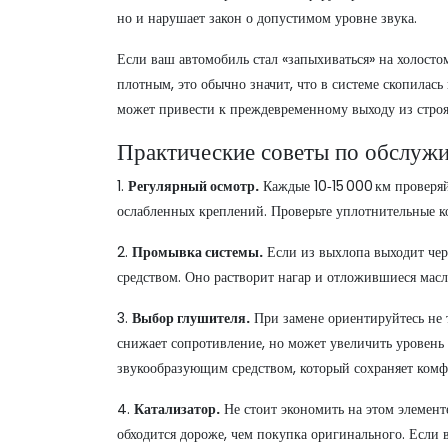
но и нарушает закон о допустимом уровне звука.
Если ваш автомобиль стал «запыхиваться» на холосто
плотным, это обычно значит, что в системе скопилась
может привести к преждевременному выходу из строя 
Практические советы по обслуж
1.
Регулярный осмотр.
Каждые 10‑15 000 км проверяй
ослабленных креплений. Проверьте уплотнительные к
2.
Промывка системы.
Если из выхлопа выходит че
средством. Оно растворит нагар и отложившиеся масл
3.
Выбор глушителя.
При замене ориентируйтесь не 
снижает сопротивление, но может увеличить уровен
звукообразующим средством, который сохраняет комфо
4.
Катализатор.
Не стоит экономить на этом элементе
обходится дороже, чем покупка оригинального. Если 