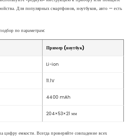
ойства. Для популярных смартфонов, ноутбуков, авто — есть
 подбор по параметрам:
)
Пример (ноутбук)
Li-ion
11.1V
4400 mAh
204×53×21 мм
на цифру емкости. Всегда проверяйте совпадение всех