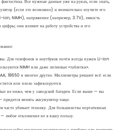
 фантастика. Все нужные данные уже на руках, если знать,
мулятор (если это возможно) и внимательно изучите его
i-ion, NiMH), напряжение (например, 3.7V), емкость
о цифры; они влияют на работу устройства и его
имание:
овы. Для телефонов и ноутбуков почти всегда нужен Li-ion
спользуются NiMH или даже литиевые «таблетки».
AAA, 18650 и многие другие. Миллиметры решают всё: если
естится или плохо зафиксируется.
 был не ниже, чем у заводской батареи. Если выше — вы
— придется менять аккумулятор чаще.
ом часто убивает технику. Для большинства портативных
 — любое отклонение не в вашу пользу.
ь, используйте «родную» инструкцию к прибору или поищите