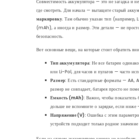
Совместимость аккумулятора — это не загадка и не
где смотреть. Для начала — вытащите старый акку
маркировку
. Там обычно указан тип (например, L
(mAh), а иногда и размер. Эти детали — не прост
безопасность.
Вот основные вещи, на которые стоит обратить вн
Тип аккумулятора
: Не все батареи одинак
или Li-Pol, для часов и пультов — часто и
Размер
: Есть стандартные форматы — AA, 
размер не совпадает, батарея просто не пом
Емкость (mAh)
: Важно, чтобы показатель
дольше не вспомните о зарядке, если ниже 
Напряжение (V)
: Ошибка с этим параметр
устройств подходит только родное значение
Если на старом аккумуляторе ничего не разобрат