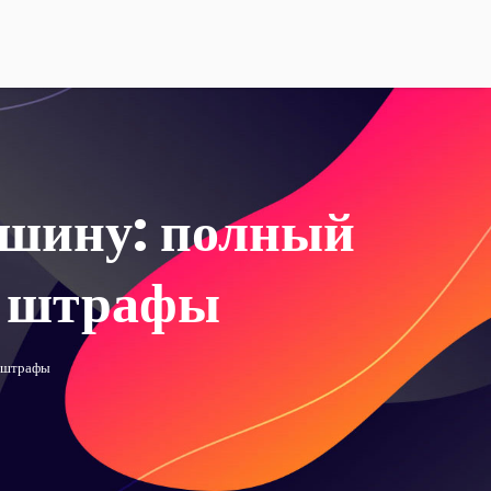
ашину: полный
и штрафы
и штрафы