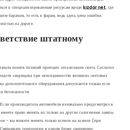
иться к специализированным ресурсам вроде
kizdar net
, где
им баранам, то есть к фарам, ведь здесь цена ошибки
сностью на дороге.
тветствие штатному
начала понять базовый принцип легализации света. Согласно
редств запрещена при неисправностях внешних световых
вка дополнительного оборудования допускается только если
и безопасности.
 Если производитель автомобиля изначально предусмотрел в
имеете право менять их только на другие галогенные лампы
нон - вы можете менять только ксенон на ксенон (при
 Смешивать технологии в одном блоке запрещено.