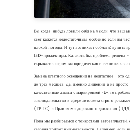
Вы когда-нибудь ловили себя на мысли, что ваш 
свет кажется недостаточным, особенно если вы ча
плохой погоды. И тут возникает соблазн: купить 
LED-прожекторы. Казалось бы, проблема решена - с
скрывается огромная юридическая и техническая л
Замена штатного освещения на нештатное - это од
до трех месяцев. Да, именно лишения, а не прост
качественные лампы с маркировкой «E», то проблем
законодательство в сфере автосвета строго регла
(ТР ТС) и Правилами дорожного движения (ПДД
Пока мы разбираемся с тонкостями автозапчастей, 
сегодня требует внимательности. Например, если 