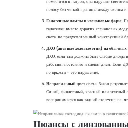
поместится в патрон, она нарушит светоте
полосу без четкой границы между светом и 
Галогенные лампы в ксеноновые фары
. П
галогенки вместо дорогих ксеноновых модул
света, не предусмотренный конструкцией бл
ДХО (дневные ходовые огни) на обычных
ДХО, если там должны быть слабые диоды ил
работают постоянно и слепят днем. Если Д
по яркости - это нарушение.
Неправильный цвет света
. Закон разрешае
Синий, фиолетовый, красный или зеленый с
воспринимается как задний стоп-сигнал, ч
Нюансы с линзованны