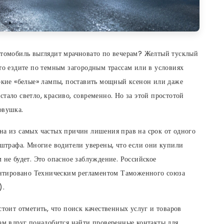
автомобиль выглядит мрачновато по вечерам? Желтый тусклый
сто ездите по темным загородным трассам или в условиях
яркие «белые» лампы, поставить мощный ксенон или даже
тало светло, красиво, современно. Но за этой простотой
овушка.
на из самых частых причин лишения прав на срок от одного
о штрафа. Многие водители уверены, что если они купили
 не будет. Это опасное заблуждение. Российское
ментировано Техническим регламентом Таможенного союза
).
стоит отметить, что поиск качественных услуг и товаров
вам вдруг понадобится найти проверенные контакты для