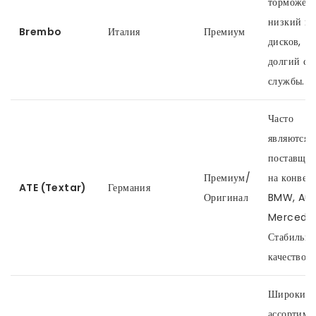
торможени
низкий из
Brembo
Италия
Премиум
дисков,
долгий ср
службы.
Часто
являются
поставщи
Премиум/
на конвей
ATE (Textar)
Германия
Оригинал
BMW, Aud
Mercedes
Стабильно
качество.
Широкий
ассортиме