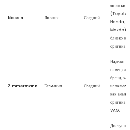
японских 
(Toyota,
Nisssin
Япония
Средний
Honda,
Mazda),
близко к
оригиналу
Надежный
немецкий
бренд, час
Zimmermann
Германия
Средний
используе
как аналог
оригинала
VAG.
Доступная