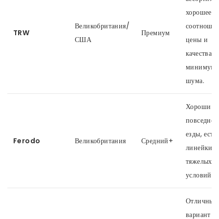
хорошее
Великобритания/
соотноше
TRW
Премиум
США
цены и
качества,
минимум
шума.
Хороши д
повседнев
езды, есть
Ferodo
Великобритания
Средний+
линейки д
тяжелых
условий.
Отличный
вариант д