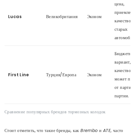
цена,
приемлем
Lucas
Великобритания
Эконом
качество д
старых
автомобил
Бюджетны
вариант, н
качество
First Line
Турция/Европа
Эконом
может пла
от партии
партии.
Сравнение популярных брендов тормозных колодок
Стоит отметить, что такие бренды, как
Brembo
и
ATE
, часто