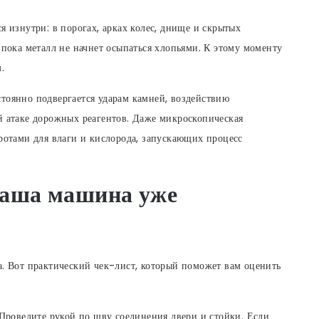
я изнутри: в порогах, арках колес, днище и скрытых
 пока металл не начнет осыпаться хлопьями. К этому моменту
.
тоянно подвергается ударам камней, воздействию
й атаке дорожных реагентов. Даже микроскопическая
оротами для влаги и кислорода, запускающих процесс
 ваша машина уже
а. Вот практический чек-лист, который поможет вам оценить
Проведите рукой по шву соединения двери и стойки. Если