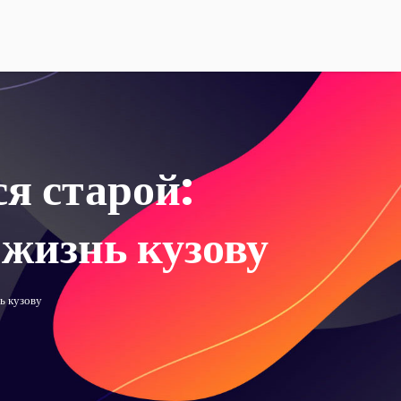
я старой:
 жизнь кузову
ь кузову