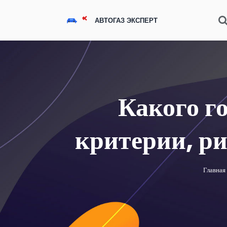
Какого г
критерии, ри
Главная