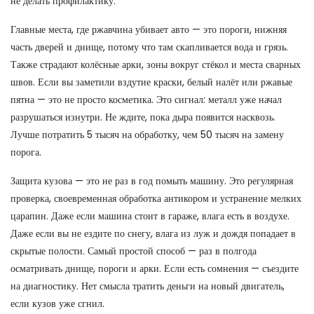
не делать профилактику.
Главные места, где ржавчина убивает авто — это
пороги
,
нижняя
часть дверей и днище
, потому что там скапливается вода и грязь.
Также страдают
колёсные арки
,
зоны вокруг стёкол и места сварных
швов
. Если вы заметили вздутие краски, белый налёт или ржавые
пятна — это не просто косметика. Это сигнал: металл уже начал
разрушаться изнутри. Не ждите, пока дыра появится насквозь.
Лучше потратить 5 тысяч на обработку, чем 50 тысяч на замену
порога.
Защита кузова — это не раз в год помыть машину. Это регулярная
проверка, своевременная обработка антикором и устранение мелких
царапин. Даже если машина стоит в гараже, влага есть в воздухе.
Даже если вы не ездите по снегу, влага из луж и дождя попадает в
скрытые полости. Самый простой способ — раз в полгода
осматривать днище, пороги и арки. Если есть сомнения — съездите
на диагностику. Нет смысла тратить деньги на новый двигатель,
если кузов уже сгнил.