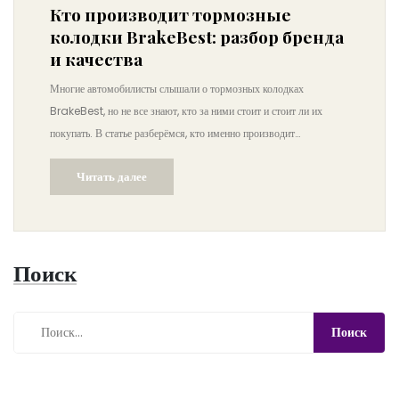
Кто производит тормозные
колодки BrakeBest: разбор бренда
и качества
Многие автомобилисты слышали о тормозных колодках
BrakeBest, но не все знают, кто за ними стоит и стоит ли их
покупать. В статье разберёмся, кто именно производит
BrakeBest, откуда их доставляют и насколько они надежны для
Читать далее
разных автомобилей. Обсудим любопытные факты о
поставщиках, разницу между линиями продукции и дадим советы
по уходу за колодками. Всё по существу, без лишних слов.
Поиск