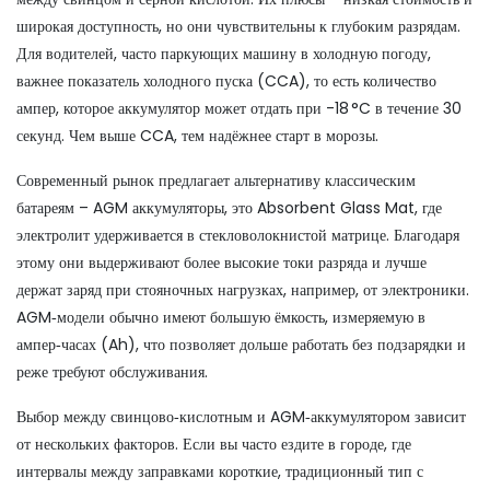
широкая доступность, но они чувствительны к глубоким разрядам.
Для водителей, часто паркующих машину в холодную погоду,
важнее показатель
холодного пуска (CCA)
,
то есть количество
ампер, которое аккумулятор может отдать при -18 °C в течение 30
секунд
. Чем выше CCA, тем надёжнее старт в морозы.
Современный рынок предлагает альтернативу классическим
батареям –
AGM аккумуляторы
,
это Absorbent Glass Mat, где
электролит удерживается в стекловолокнистой матрице
. Благодаря
этому они выдерживают более высокие токи разряда и лучше
держат заряд при стояночных нагрузках, например, от электроники.
AGM‑модели обычно имеют большую
ёмкость
,
измеряемую в
ампер‑часах (Ah), что позволяет дольше работать без подзарядки
и
реже требуют обслуживания.
Выбор между свинцово‑кислотным и AGM‑аккумулятором зависит
от нескольких факторов. Если вы часто ездите в городе, где
интервалы между заправками короткие, традиционный тип с