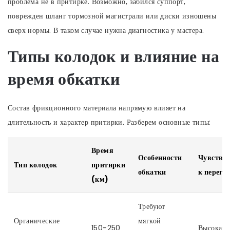
проблема не в притирке. Возможно, забился суппорт,
поврежден шланг тормозной магистрали или диски изношены
сверх нормы. В таком случае нужна диагностика у мастера.
Типы колодок и влияние на
время обкатки
Состав фрикционного материала напрямую влияет на
длительность и характер притирки. Разберем основные типы:
Время
Особенности
Чувствит
Тип колодок
притирки
обкатки
к перегр
(км)
Требуют
Органические
мягкой
150-250
Высокая